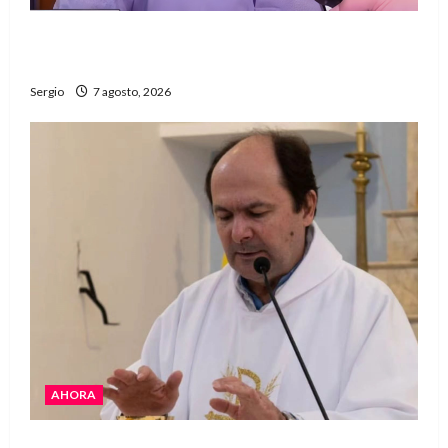
Héctor Cusit: La realidad es insoslayable
“Estamos muy lejos de este Gobierno”
Sergio
7 agosto, 2026
AHORA
San Cayetano: el Padre Walter Veníca pidió