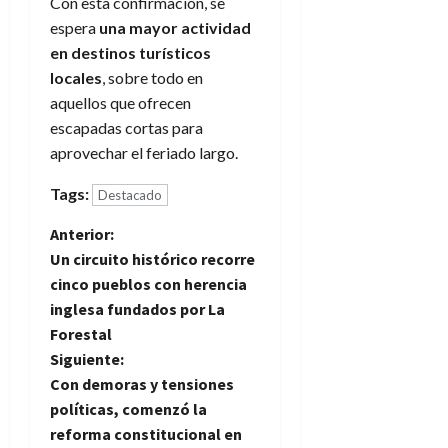
Con esta confirmación, se
espera
una mayor actividad
en destinos turísticos
locales
, sobre todo en
aquellos que ofrecen
escapadas cortas para
aprovechar el feriado largo.
Tags:
Destacado
N
Anterior:
Un circuito histórico recorre
a
cinco pueblos con herencia
inglesa fundados por La
v
Forestal
e
Siguiente:
Con demoras y tensiones
g
políticas, comenzó la
reforma constitucional en