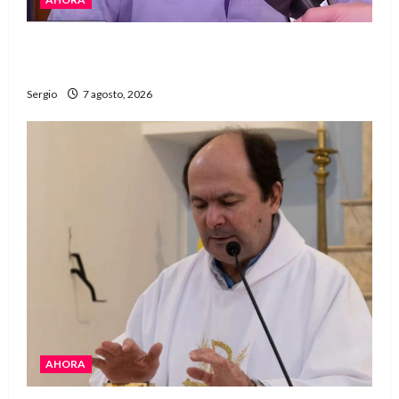
Héctor Cusit: La realidad es insoslayable
“Estamos muy lejos de este Gobierno”
Sergio
7 agosto, 2026
AHORA