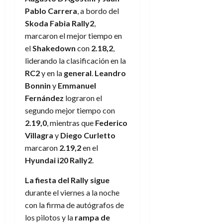
Pablo Carrera
, a bordo del
Skoda Fabia Rally2
,
marcaron el mejor tiempo en
el
Shakedown
con
2.18,2
,
liderando la clasificación en la
RC2
y en la
general
.
Leandro
Bonnin
y
Emmanuel
Fernández
lograron el
segundo mejor tiempo con
2.19,0
, mientras que
Federico
Villagra
y
Diego Curletto
marcaron
2.19,2
en el
Hyundai i20 Rally2
.
La fiesta del Rally sigue
durante el viernes a la noche
con la firma de autógrafos de
los pilotos y la
rampa de