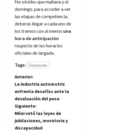
No olvides que mañana y el
domingo, para acceder a ver
las etapas de competencia,
deberás llegar a cada uno de
los tramos con al menos
una
hora de anticipación
respecto de los horarios
oficiales de largada.
Tags:
Destacado
N
Anterior:
La industria automotriz
a
enfrenta desafíos ante la
devaluación del peso
v
Siguiente:
e
Milei vetó las leyes de
jubilaciones, moratoria y
g
discapacidad