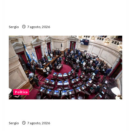
San Cayetano: el Padre Walter Veníca pidió
unidad, trabajo y creatividad frente a las
dificultades
Sergio
7 agosto, 2026
Politica
El Senado aprobó la ley de inviolabilidad de la
propiedad privada y pasa a Diputados
Sergio
7 agosto, 2026