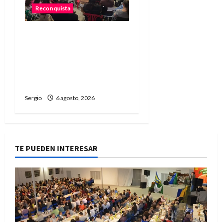
Reconquista
Reconquista dio el primer
paso para elaborar un
plan de contingencia
ante el fenómeno de El
Niño
Sergio
6 agosto, 2026
TE PUEDEN INTERESAR