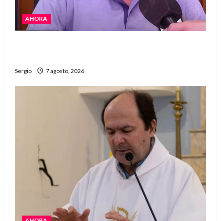
AHORA
Héctor Cusit: La realidad es insoslayable
“Estamos muy lejos de este Gobierno”
Sergio
7 agosto, 2026
AHORA