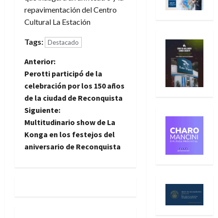
repavimentación del Centro
Cultural La Estación
Tags:
Destacado
N
Anterior:
Perotti participó de la
a
celebración por los 150 años
de la ciudad de Reconquista
v
Siguiente:
e
Multitudinario show de La
Konga en los festejos del
g
aniversario de Reconquista
a
c
i