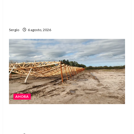
Una familia de barrio Martín Fierro sufrió la
voladura total del techo de su vivienda tras el
fuerte viento
Sergio
6 agosto, 2026
AHORA
El temporal causó daños en un galpón de
grandes dimensiones en la zona rural de
Avellaneda