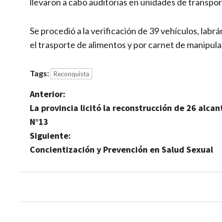
llevaron a cabo auditorias en unidades de transpo
Se procedió a la verificación de 39 vehículos, labrá
el trasporte de alimentos y por carnet de manipul
Tags:
Reconquista
N
Anterior:
La provincia licitó la reconstrucción de 26 alca
a
N°13
v
Siguiente:
Concientización y Prevención en Salud Sexual
e
g
a