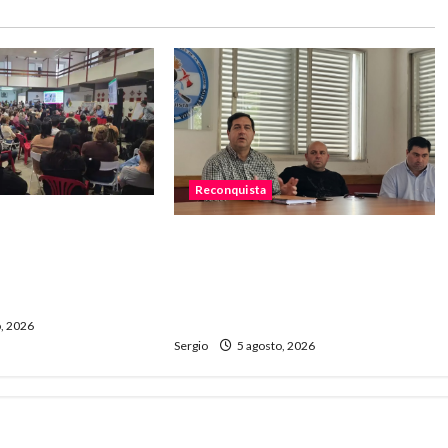
Reconquista
dio el primer paso
El Municipio promueve un taller
 un plan de
participativo para construir una
 ante el fenómeno
ciudad más preparada ante El
Niño
, 2026
Sergio
5 agosto, 2026