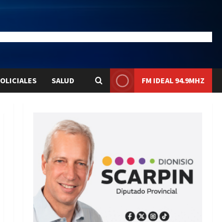
20.4
Liqui:
$1577.3
OLICIALES
SALUD
FM IDEAL 94.9MHZ