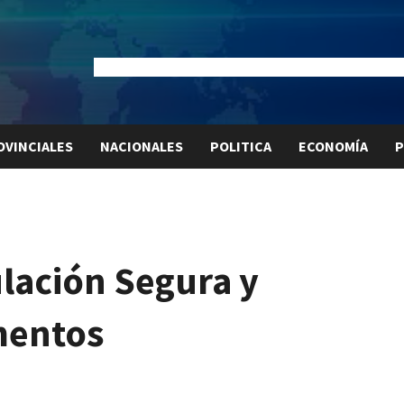
Dólar Oficial:
$1520
Dólar Blue:
$1530
Dólar MEP:
$15
OVINCIALES
NACIONALES
POLITICA
ECONOMÍA
P
lación Segura y
mentos