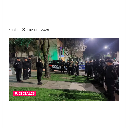
La EFA La Sarita celebra sus 50 años de historia
con un libro y un gran encuentro comunitario
regional
Sergio
5 agosto, 2026
JUDICIALES
La Justicia rechazó la prisión preventiva y
liberó a dos acusados por disparos en
Avellaneda