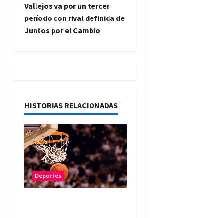
e
Vallejos va por un tercer
período con rival definida de
g
Juntos por el Cambio
a
c
i
HISTORIAS RELACIONADAS
ó
n
d
e
Deportes
e
Quedaron definidos los
n
semifinalistas del Torneo