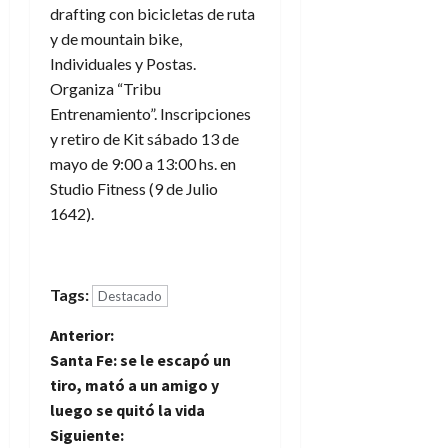
drafting con bicicletas de ruta
y de mountain bike,
Individuales y Postas.
Organiza “Tribu
Entrenamiento”. Inscripciones
y retiro de Kit sábado 13 de
mayo de 9:00 a 13:00 hs. en
Studio Fitness (9 de Julio
1642).
Tags:
Destacado
N
Anterior:
Santa Fe: se le escapó un
a
tiro, mató a un amigo y
luego se quitó la vida
v
Siguiente: