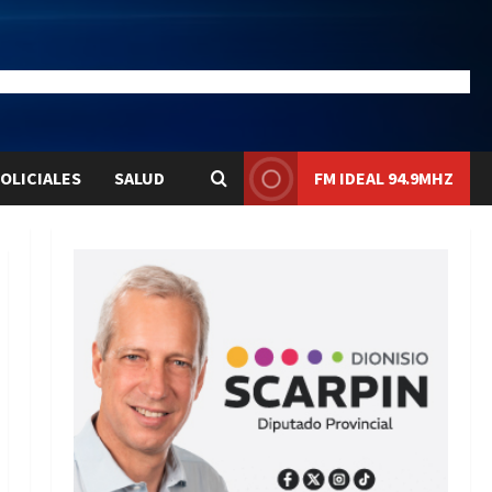
24.5
Liqui:
$1577.6
OLICIALES
SALUD
FM IDEAL 94.9MHZ