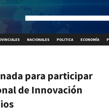
Dólar Oficial:
$1520
Dólar Blue:
$1525
Dólar MEP:
$15
OVINCIALES
NACIONALES
POLITICA
ECONOMÍA
P
nada para participar
onal de Innovación
ios