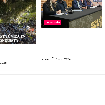
Destacado
La Sociedad Rural de
Reconquista presentó la 90ª
Exposición Nacional y confirmó
a final: «Fue una
su cronograma
o Scaloni
Sergio
6 julio, 2026
, 2026