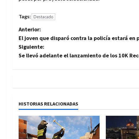
Tags:
Destacado
N
Anterior:
El joven que disparó contra la policía estará en 
a
Siguiente:
v
Se llevó adelante el lanzamiento de los 10K Re
e
g
a
HISTORIAS RELACIONADAS
c
i
ó