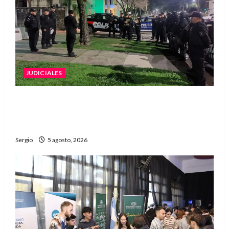
JUDICIALES
La Justicia rechazó la prisión preventiva y
liberó a dos acusados por disparos en
Avellaneda
Sergio
5 agosto, 2026