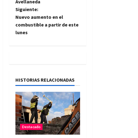
Avellaneda
v
Siguiente:
e
Nuevo aumento en el
combustible a partir de este
g
lunes
a
c
i
HISTORIAS RELACIONADAS
ó
n
d
e
Destacado
e