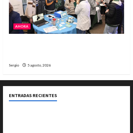
AHORA
La JOPP convocó a jóvenes para conocer
carreras, oficios y propuestas educativas
regionales
Sergio
5 agosto, 2026
ENTRADAS RECIENTES
La Expo Rural de Reconquista prepara su edición
número 90 con más de 420 stands confirmados
La EFA La Sarita celebra sus 50 años de historia con un