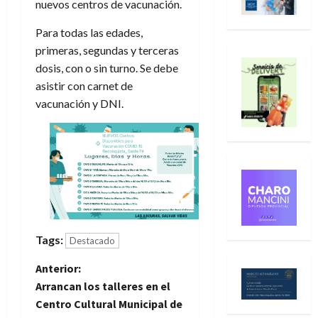
nuevos centros de vacunación.
Para todas las edades,
primeras, segundas y terceras
dosis, con o sin turno. Se debe
asistir con carnet de
vacunación y DNI.
Tags:
Destacado
N
Anterior:
Arrancan los talleres en el
a
Centro Cultural Municipal de