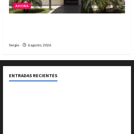
AHORA
La Cooperativa de Avellaneda trabaja para
restablecer totalmente el servicio eléctrico
tras el temporal
Sergio
6 agosto, 2026
ENTRADAS RECIENTES
Una familia de barrio Martín Fierro sufrió la voladura
total del techo de su vivienda tras el fuerte viento
El temporal causó daños en un galpón de grandes
dimensiones en la zona rural de Avellaneda
El temporal dejó cortes de energía y la EPE avanza