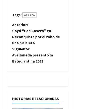
Tags:
AHORA
N
Anterior:
Cayó “Pan Casero” en
a
Reconquista por el robo de
una bicicleta
v
Siguiente:
e
Avellaneda presentó la
Estudiantina 2023
g
a
c
i
HISTORIAS RELACIONADAS
ó