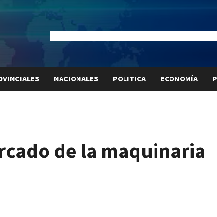
Dólar Oficial:
$1520
Dólar Blue:
$1525
Dólar MEP:
$15
OVINCIALES
NACIONALES
POLITICA
ECONOMÍA
P
ercado de la maquinaria