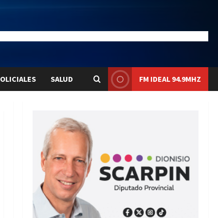
26.6
Liqui:
$1578.7
OLICIALES
SALUD
FM IDEAL 94.9MHZ