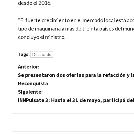
desde el 2016.
“El fuerte crecimiento en el mercado local está 
tipo de maquinaria a más de treinta países del mu
concluyó el ministro.
Tags:
Destacado
N
Anterior:
Se presentaron dos ofertas para la refacción y 
a
Reconquista
v
Siguiente:
INNPulsate 3: Hasta el 31 de mayo, participá de
e
g
a