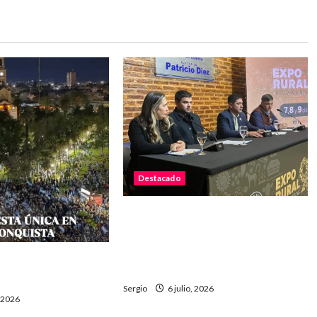
Destacado
La Sociedad Rural de
Reconquista presentó la 90ª
Exposición Nacional y confirmó
a final: «Fue una
su cronograma
o Scaloni
Sergio
6 julio, 2026
, 2026