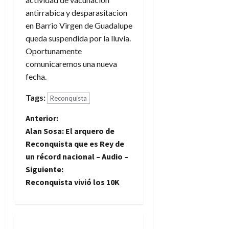
antirrabica y desparasitacion
en Barrio Virgen de Guadalupe
queda suspendida por la lluvia.
Oportunamente
comunicaremos una nueva
fecha.
Tags:
Reconquista
N
Anterior:
Alan Sosa: El arquero de
a
Reconquista que es Rey de
un récord nacional – Audio –
v
Siguiente:
e
Reconquista vivió los 10K
g