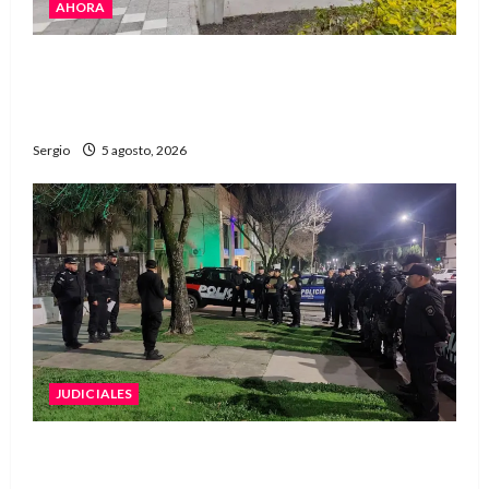
AHORA
La EFA La Sarita celebra sus 50 años de historia
con un libro y un gran encuentro comunitario
regional
Sergio
5 agosto, 2026
JUDICIALES
La Justicia rechazó la prisión preventiva y
liberó a dos acusados por disparos en