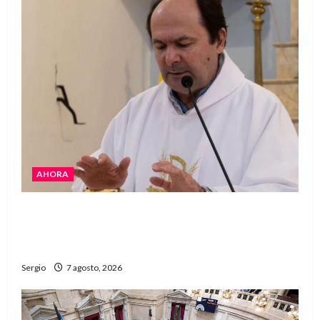
AHORA
San Cayetano: el Padre Walter Veníca pidió
unidad, trabajo y creatividad frente a las
dificultades
Sergio
7 agosto, 2026