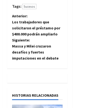
Tags:
Sucesos
N
Anterior:
Los trabajadores que
a
solicitaron el préstamo por
$400.000 podrán ampliarlo
v
Siguiente:
e
Massa y Milei cruzaron
desafíos y fuertes
g
imputaciones en el debate
a
c
i
HISTORIAS RELACIONADAS
ó