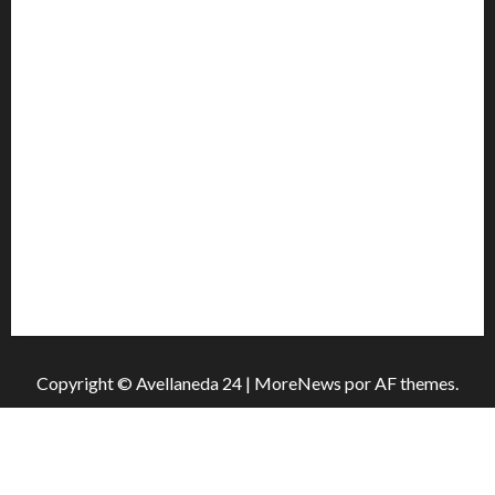
Héctor Cusit: La realidad es insoslayable “Estamos
muy lejos de este Gobierno”
San Cayetano: el Padre Walter Veníca pidió unidad,
trabajo y creatividad frente a las dificultades
El Senado aprobó la ley de inviolabilidad de la
propiedad privada y pasa a Diputados
Media sanción para una reforma que propone
desalojos más rápidos y nuevas reglas para
inquilinos
Copyright © Avellaneda 24
|
MoreNews
por AF themes.