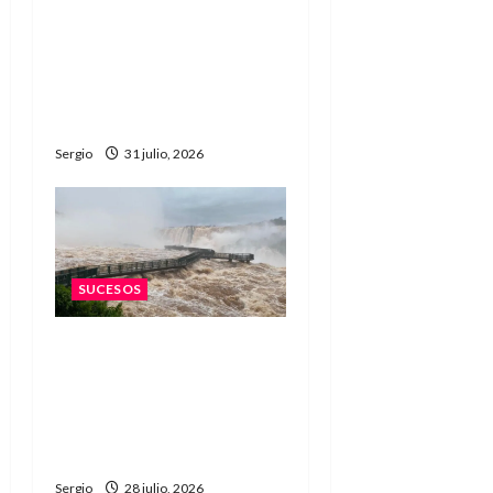
Hallazgo en Ruta 3:
investigan si el cuerpo
encontrado es del vecino
desaparecido de
Malabrigo
Sergio
31 julio, 2026
SUCESOS
Vuelco de una lancha
turística en Iguazú: un
joven murió y dos
personas fueron
hospitalizadas
Sergio
28 julio, 2026