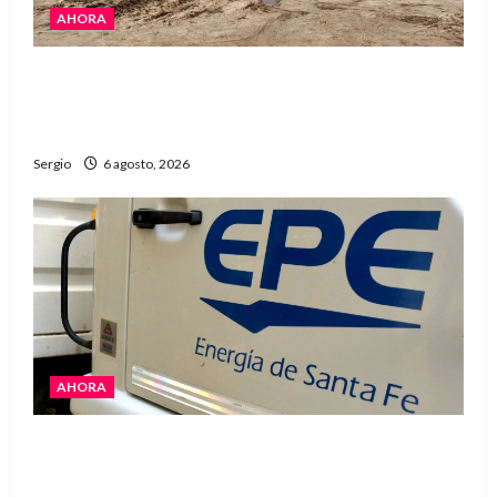
AHORA
El temporal causó daños en un galpón de
grandes dimensiones en la zona rural de
Avellaneda
Sergio
6 agosto, 2026
AHORA
El temporal dejó cortes de energía y la EPE
avanza con la reposición del servicio en