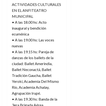
ACTIVIDADES CULTURALES
EN EL ANFITEATRO
MUNICIPAL
• A las 18.00 hs: Acto
inaugural y bendición
ecuménica
• A las 19.00 hs: Las voces
nuevas
• A las 19.15 hs: Pareja de
danzas de los ballets de la
ciudad: Ballet Amerindia,
Ballet Neconactá, Ballet
Tradición Gaucha, Ballet
Yerokí, Academia Del Mismo
Río, Academia Achalay,
Agrupación Irupé.
• A las 19.30 hs: Banda de la
3era Brigada Aérea.