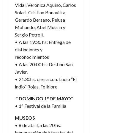
Vidal, Verónica Aquino, Carlos
Solari, Cristian Bonavitta,
Gerardo Bersano, Pelusa
Mohando, Abel Mussin y
Sergio Petroli.
• A las 19:30 hs: Entrega de
distinciones y
reconocimientos
• A las 20:00 hs: Destino San
Javier.
• 21.30hs: cierra con: Lucio “El
indio” Rojas. Folklore
* DOMINGO 1° DE MAYO*
• 1° Festival de la Familia
MUSEOS
• 8 de abril, a las 20 hs:
Inauguración de Muestra del