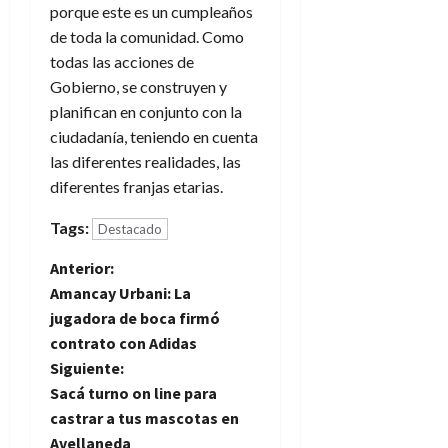
porque este es un cumpleaños
de toda la comunidad. Como
todas las acciones de
Gobierno, se construyen y
planifican en conjunto con la
ciudadanía, teniendo en cuenta
las diferentes realidades, las
diferentes franjas etarias.
Tags:
Destacado
N
Anterior:
Amancay Urbani: La
a
jugadora de boca firmó
contrato con Adidas
v
Siguiente:
e
Sacá turno on line para
castrar a tus mascotas en
g
Avellaneda