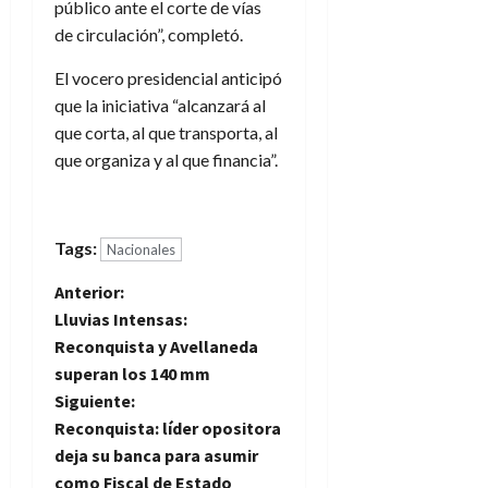
público ante el corte de vías
de circulación”, completó.
El vocero presidencial anticipó
que la iniciativa “alcanzará al
que corta, al que transporta, al
que organiza y al que financia”.
Tags:
Nacionales
N
Anterior:
Lluvias Intensas:
a
Reconquista y Avellaneda
superan los 140 mm
v
Siguiente:
e
Reconquista: líder opositora
deja su banca para asumir
g
como Fiscal de Estado