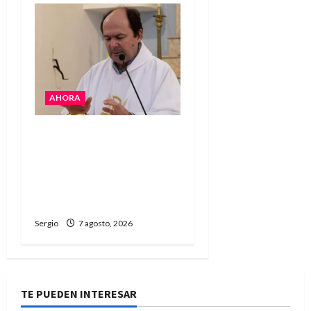
AHORA
San Cayetano: el Padre
Walter Veníca pidió
unidad, trabajo y
creatividad frente a las
dificultades
Sergio
7 agosto, 2026
TE PUEDEN INTERESAR