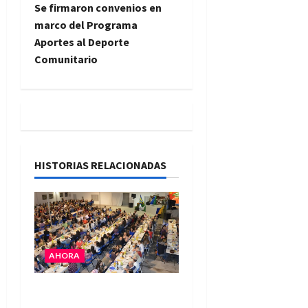
e
Se firmaron convenios en
marco del Programa
g
Aportes al Deporte
Comunitario
a
c
i
ó
HISTORIAS RELACIONADAS
n
d
e
AHORA
e
El Club La Vertiente
n