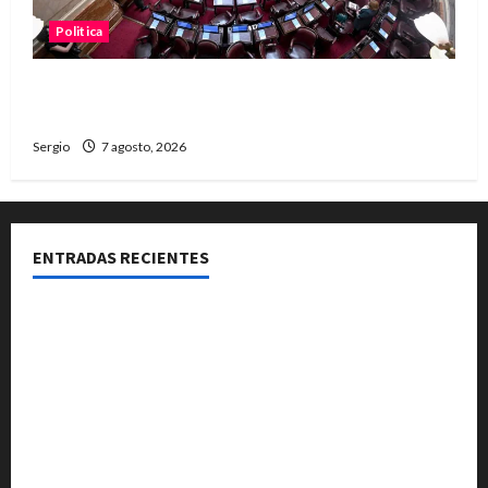
Politica
El Senado aprobó la ley de inviolabilidad de la
propiedad privada y pasa a Diputados
Sergio
7 agosto, 2026
ENTRADAS RECIENTES
El Club La Vertiente prepara su última raviolada del
año con una gran noche de sabores y música
Héctor Cusit: La realidad es insoslayable “Estamos
muy lejos de este Gobierno”
San Cayetano: el Padre Walter Veníca pidió unidad,
trabajo y creatividad frente a las dificultades