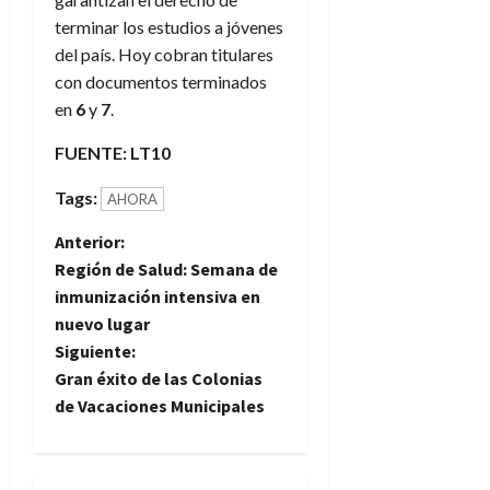
terminar los estudios a jóvenes
del país. Hoy cobran titulares
con documentos terminados
en
6
y
7
.
FUENTE: LT10
Tags:
AHORA
N
Anterior:
Región de Salud: Semana de
a
inmunización intensiva en
nuevo lugar
v
Siguiente:
e
Gran éxito de las Colonias
de Vacaciones Municipales
g
a