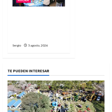
AHORA
La JOPP convocó a
jóvenes para conocer
carreras, oficios y
propuestas educativas
regionales
Sergio
5 agosto, 2026
TE PUEDEN INTERESAR