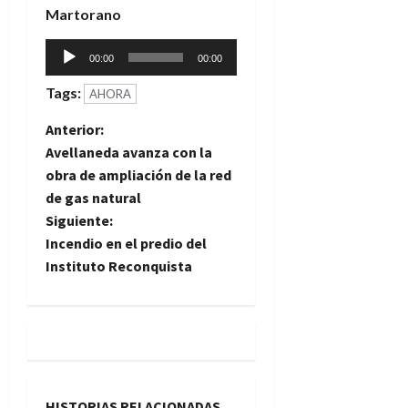
Martorano
Reproductor
00:00
00:00
de
Tags:
audio
AHORA
N
Anterior:
Avellaneda avanza con la
a
obra de ampliación de la red
de gas natural
v
Siguiente:
e
Incendio en el predio del
Instituto Reconquista
g
a
c
i
HISTORIAS RELACIONADAS