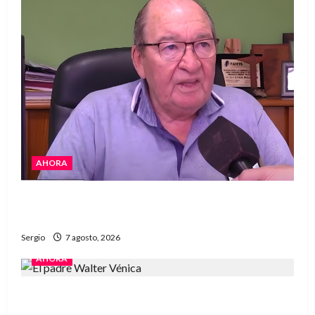
AHORA
Héctor Cusit: La realidad es insoslayable
“Estamos muy lejos de este Gobierno”
Sergio
7 agosto, 2026
AHORA
San Cayetano: el Padre Walter Veníca pidió
unidad, trabajo y creatividad frente a las