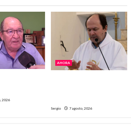
AHORA
 La realidad es
San Cayetano: el Padre Walter
 “Estamos muy
Veníca pidió unidad, trabajo y
e Gobierno”
creatividad frente a las
dificultades
, 2026
Sergio
7 agosto, 2026