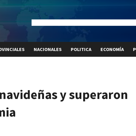
Dólar Oficial:
$1520
Dólar Blue:
$1525
Dólar MEP:
$15
OVINCIALES
NACIONALES
POLITICA
ECONOMÍA
P
 navideñas y superaron
mia