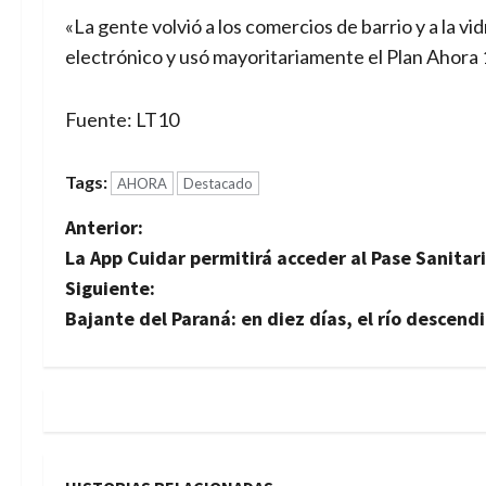
«La gente volvió a los comercios de barrio y a la vi
electrónico y usó mayoritariamente el Plan Ahora 
Fuente: LT10
Tags:
AHORA
Destacado
N
Anterior:
La App Cuidar permitirá acceder al Pase Sanitar
a
Siguiente:
v
Bajante del Paraná: en diez días, el río descen
e
g
a