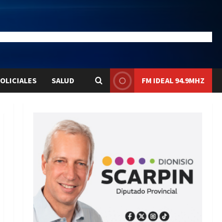
28.1
Liqui:
$1580.7
OLICIALES
SALUD
FM IDEAL 94.9MHZ