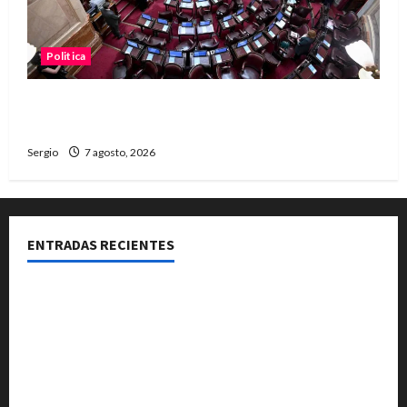
Politica
El Senado aprobó la ley de inviolabilidad de la
propiedad privada y pasa a Diputados
Sergio
7 agosto, 2026
ENTRADAS RECIENTES
El Club La Vertiente prepara su última raviolada del
año con una gran noche de sabores y música
Héctor Cusit: La realidad es insoslayable “Estamos
muy lejos de este Gobierno”