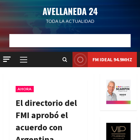
Saltar
AVELLANEDA 24
al
contenido
TODA LA ACTUALIDAD
Dólar Oficial:
$1520
Dólar Blue:
$1525
Dólar MEP:
$1528.1
Liqui:
$1580.7
FM IDEAL 94.9MHZ
Menú
principal
AHORA
El directorio del
FMI aprobó el
acuerdo con
Argentina