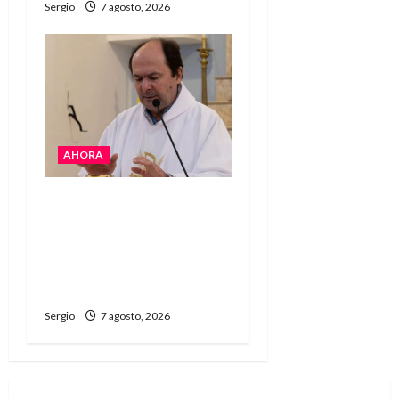
Sergio
7 agosto, 2026
AHORA
San Cayetano: el Padre
Walter Veníca pidió
unidad, trabajo y
creatividad frente a las
dificultades
Sergio
7 agosto, 2026