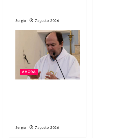
muy lejos de este
Gobierno”
Sergio
7 agosto, 2026
AHORA
San Cayetano: el Padre
Walter Veníca pidió
unidad, trabajo y
creatividad frente a las
dificultades
Sergio
7 agosto, 2026