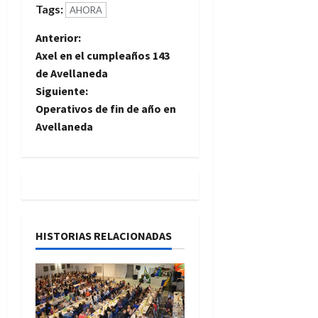
Tags:
AHORA
N
Anterior:
Axel en el cumpleaños 143
a
de Avellaneda
Siguiente:
v
Operativos de fin de año en
e
Avellaneda
g
a
c
HISTORIAS RELACIONADAS
i
ó
n