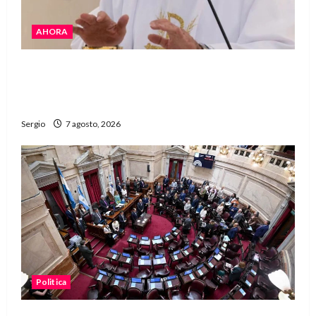
AHORA
San Cayetano: el Padre Walter Veníca pidió
unidad, trabajo y creatividad frente a las
dificultades
Sergio
7 agosto, 2026
Politica