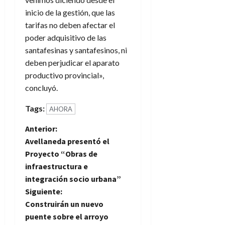
inicio de la gestión, que las
tarifas no deben afectar el
poder adquisitivo de las
santafesinas y santafesinos, ni
deben perjudicar el aparato
productivo provincial»,
concluyó.
Tags:
AHORA
N
Anterior:
Avellaneda presentó el
a
Proyecto “Obras de
infraestructura e
v
integración socio urbana”
e
Siguiente:
Construirán un nuevo
g
puente sobre el arroyo