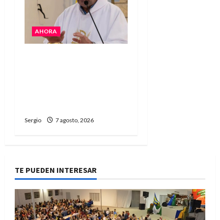
AHORA
San Cayetano: el Padre
Walter Veníca pidió
unidad, trabajo y
creatividad frente a las
dificultades
Sergio
7 agosto, 2026
TE PUEDEN INTERESAR