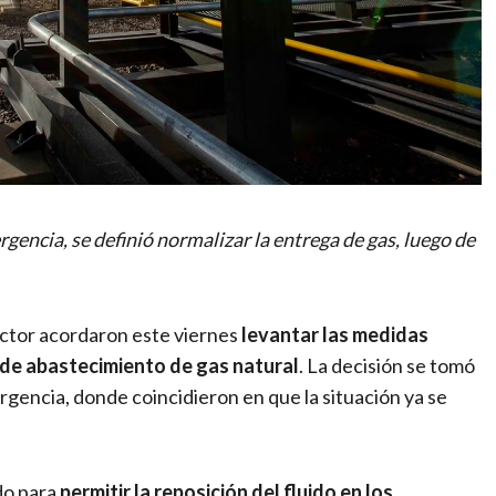
encia, se definió normalizar la entrega de gas, luego de
ector acordaron este viernes
levantar las medidas
is de abastecimiento de gas natural
. La decisión se tomó
gencia, donde coincidieron en que la situación ya se
do para
permitir la reposición del fluido en los