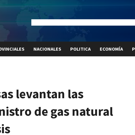
Dólar Oficial:
$1520
Dólar Blue:
$1525
Dólar MEP:
$15
OVINCIALES
NACIONALES
POLITICA
ECONOMÍA
P
as levantan las
nistro de gas natural
sis