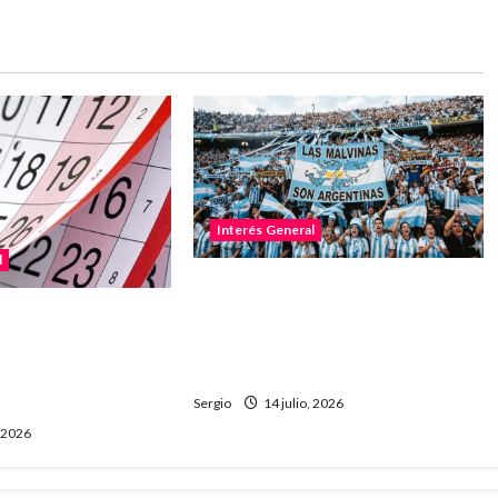
Interés General
l
No permitirán ingresar al
estadio con banderas o
 su único fin de
camisetas sobre Malvinas en la
por el feriado del
semifinal
mortalidad de San
Sergio
14 julio, 2026
, 2026