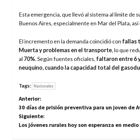
Esta emergencia, que llevó al sistema al límite de 
Buenos Aires, especialmente en Mar del Plata, así
El incremento en la demanda coincidió con
fallas
Muerta y problemas en el transporte
, lo que re
al
70%
. Según fuentes oficiales,
faltaron entre 6 
neuquino, cuando la capacidad total del gasodu
Tags:
Nacionales
N
Anterior:
30 días de prisión preventiva para un joven de 
a
Siguiente:
v
Los jóvenes rurales hoy son esperanza en medio 
e