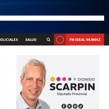
26.6
Liqui:
$1578.7
OLICIALES
SALUD
FM IDEAL 94.9MHZ