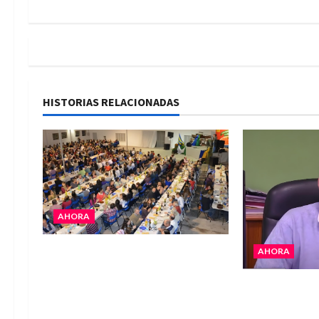
e
g
a
HISTORIAS RELACIONADAS
c
i
ó
n
AHORA
d
El Club La Vertiente prepara su
AHORA
e
última raviolada del año con
Héctor Cusit:
una gran noche de sabores y
e
insoslayable
música