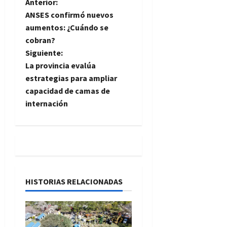
N
Anterior:
ANSES confirmó nuevos
a
aumentos: ¿Cuándo se
cobran?
v
Siguiente:
e
La provincia evalúa
estrategias para ampliar
g
capacidad de camas de
internación
a
c
i
ó
HISTORIAS RELACIONADAS
n
d