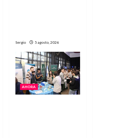
La EFA La Sarita celebra
sus 50 años de historia
con un libro y un gran
encuentro comunitario
regional
Sergio
5 agosto, 2026
AHORA
La JOPP convocó a
jóvenes para conocer
carreras, oficios y
propuestas educativas
regionales