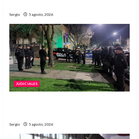
regional
Sergio
5 agosto, 2026
JUDICIALES
La Justicia rechazó la prisión preventiva y
liberó a dos acusados por disparos en
Avellaneda
Sergio
5 agosto, 2026