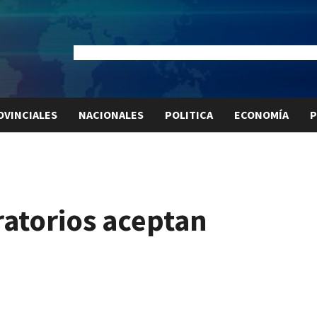
Dólar Oficial:
$1520
Dólar Blue:
$1525
Dólar MEP:
$15
OVINCIALES
NACIONALES
POLITICA
ECONOMÍA
P
atorios aceptan