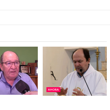
AHORA
 La realidad es
San Cayetano: el Padre Walter
 “Estamos muy
Veníca pidió unidad, trabajo y