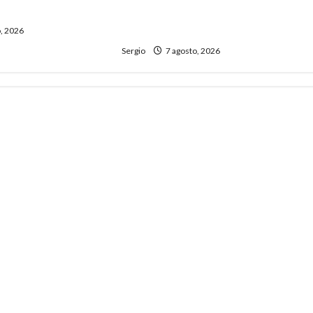
e Gobierno”
creatividad frente a las
dificultades
, 2026
Sergio
7 agosto, 2026