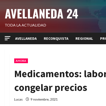
Saltar
AVELLANEDA 24
al
contenido
TODA LA ACTUALIDAD
AVELLANEDA
RECONQUISTA
REGIONAL
PR
AHORA
Medicamentos: labor
congelar precios
Lucas
9 noviembre, 2021