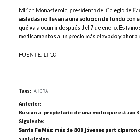
Mirian Monasterolo, presidenta del Colegio de F
aisladas no llevan a una solución de fondo con 
qué va a ocurrir después del 7 de enero. Esta
medicamentos a un precio más elevado y ahora nos
FUENTE: LT10
Tags:
AHORA
N
Anterior:
Buscan al propietario de una moto que estuvo 
a
Siguiente:
v
Santa Fe Más: más de 800 jóvenes participaron d
santafesino