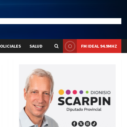
28.1
Liqui:
$1580.7
OLICIALES
SALUD
FM IDEAL 94.9MHZ