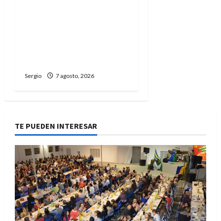
San Cayetano: el Padre
Walter Veníca pidió
unidad, trabajo y
creatividad frente a las
dificultades
Sergio
7 agosto, 2026
TE PUEDEN INTERESAR