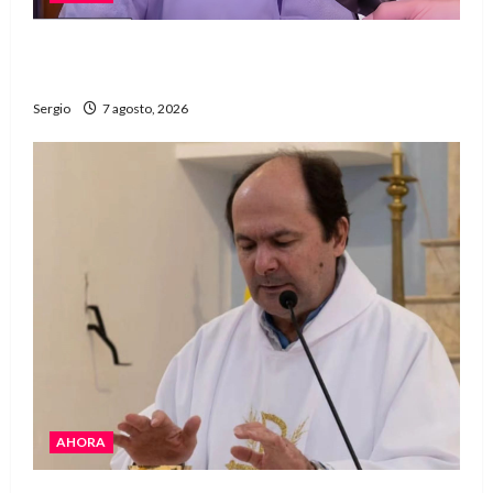
Héctor Cusit: La realidad es insoslayable
“Estamos muy lejos de este Gobierno”
Sergio
7 agosto, 2026
AHORA