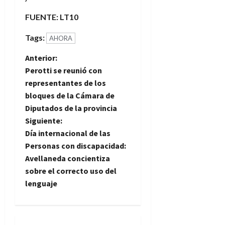
FUENTE: LT10
Tags:
AHORA
N
Anterior:
Perotti se reunió con
a
representantes de los
bloques de la Cámara de
v
Diputados de la provincia
e
Siguiente:
Día internacional de las
g
Personas con discapacidad:
Avellaneda concientiza
a
sobre el correcto uso del
lenguaje
c
i