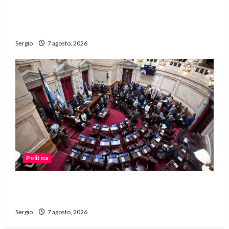
San Cayetano: el Padre Walter Veníca pidió
unidad, trabajo y creatividad frente a las
dificultades
Sergio
7 agosto, 2026
Politica
El Senado aprobó la ley de inviolabilidad de la
propiedad privada y pasa a Diputados
Sergio
7 agosto, 2026