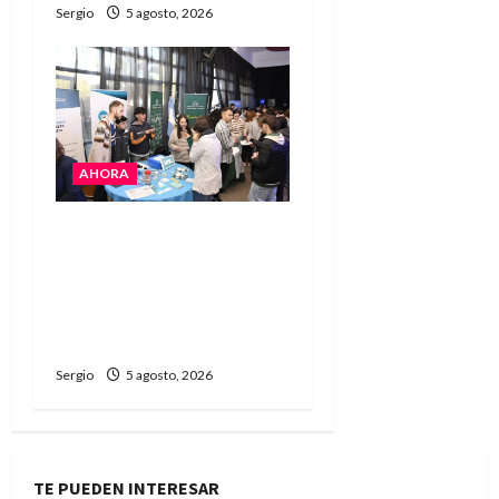
Sergio
5 agosto, 2026
AHORA
La JOPP convocó a
jóvenes para conocer
carreras, oficios y
propuestas educativas
regionales
Sergio
5 agosto, 2026
TE PUEDEN INTERESAR