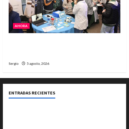
AHORA
La JOPP convocó a jóvenes para conocer
carreras, oficios y propuestas educativas
regionales
Sergio
5 agosto, 2026
ENTRADAS RECIENTES
La Expo Rural de Reconquista prepara su edición
número 90 con más de 420 stands confirmados
La EFA La Sarita celebra sus 50 años de historia con un