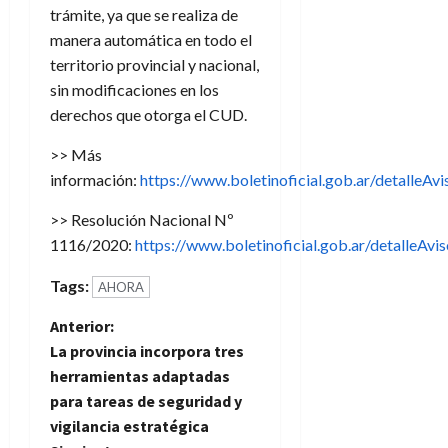
trámite, ya que se realiza de
manera automática en todo el
territorio provincial y nacional,
sin modificaciones en los
derechos que otorga el CUD.
>> Más
información:
https://www.boletinoficial.gob.ar/detalle
>> Resolución Nacional Nº
1116/2020:
https://www.boletinoficial.gob.ar/detalleA
Tags:
AHORA
N
Anterior:
La provincia incorpora tres
a
herramientas adaptadas
para tareas de seguridad y
v
vigilancia estratégica