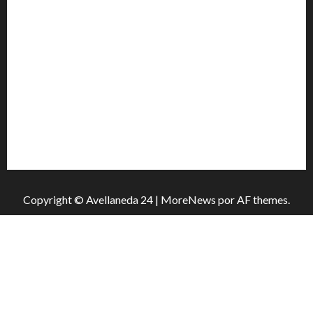
libro y un gran encuentro comunitario regional
La Justicia rechazó la prisión preventiva y liberó a
dos acusados por disparos en Avellaneda
La JOPP convocó a jóvenes para conocer carreras,
oficios y propuestas educativas regionales
Quedó en prisión preventiva tras ser imputado por
cuatro hechos delictivos reiterados en Avellaneda
Copyright © Avellaneda 24
|
MoreNews
por AF themes.