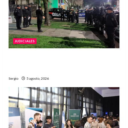
JUDICIALES
La Justicia rechazó la prisión preventiva y
liberó a dos acusados por disparos en
Avellaneda
Sergio
5 agosto, 2026