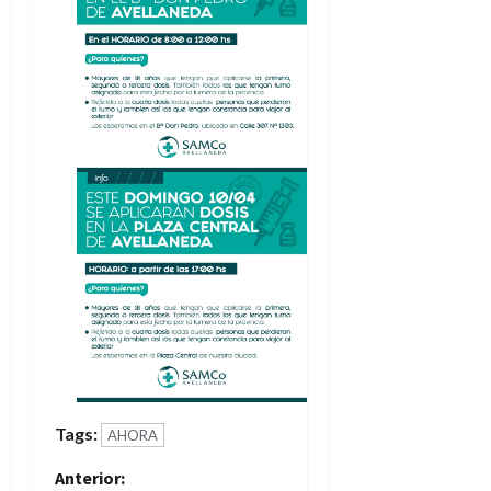
Tags:
AHORA
N
Anterior: