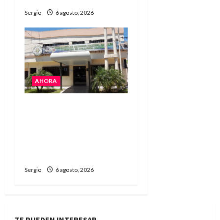
Sergio
6 agosto, 2026
AHORA
La Cooperativa de
Avellaneda trabaja para
restablecer totalmente
el servicio eléctrico tras
el temporal
Sergio
6 agosto, 2026
TE PUEDEN INTERESAR