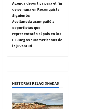
Agenda deportiva para el fin
a
de semana en Reconquista
Siguiente:
v
Avellaneda acompañó a
e
deportistas que
representarán al país en los
g
III Juegos suramericanos de
la juventud
a
c
i
ó
HISTORIAS RELACIONADAS
n
d