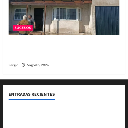
SUCESOS
Una familia de barrio Martín Fierro sufrió la
voladura total del techo de su vivienda tras el
fuerte viento
Sergio
6 agosto, 2026
ENTRADAS RECIENTES
Media sanción para una reforma que propone
desalojos más rápidos y nuevas reglas para
inquilinos