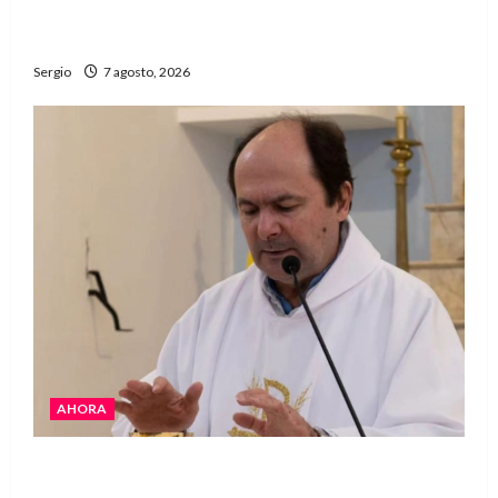
Héctor Cusit: La realidad es insoslayable
“Estamos muy lejos de este Gobierno”
Sergio
7 agosto, 2026
AHORA
San Cayetano: el Padre Walter Veníca pidió
unidad, trabajo y creatividad frente a las