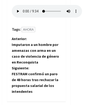
Tags:
AHORA
N
Anterior:
Imputaron a un hombre por
a
amenazas con arma en un
caso de violencia de género
v
en Reconquista
e
Siguiente:
FESTRAM confirmó un paro
g
de 48 horas tras rechazar la
propuesta salarial de los
a
intendentes
c