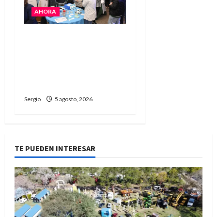
AHORA
La JOPP convocó a
jóvenes para conocer
carreras, oficios y
propuestas educativas
regionales
Sergio
5 agosto, 2026
TE PUEDEN INTERESAR