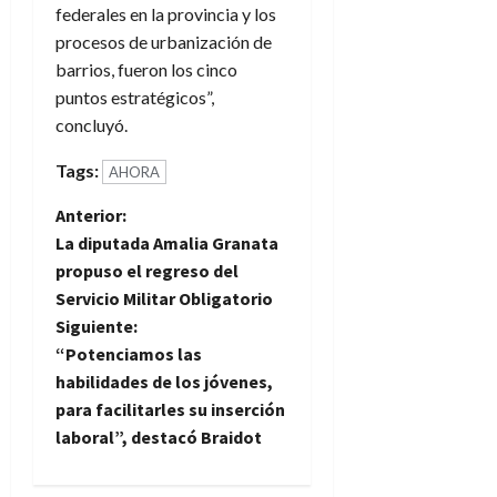
federales en la provincia y los
procesos de urbanización de
barrios, fueron los cinco
puntos estratégicos”,
concluyó.
Tags:
AHORA
N
Anterior:
La diputada Amalia Granata
a
propuso el regreso del
Servicio Militar Obligatorio
v
Siguiente:
e
“Potenciamos las
habilidades de los jóvenes,
g
para facilitarles su inserción
laboral”, destacó Braidot
a