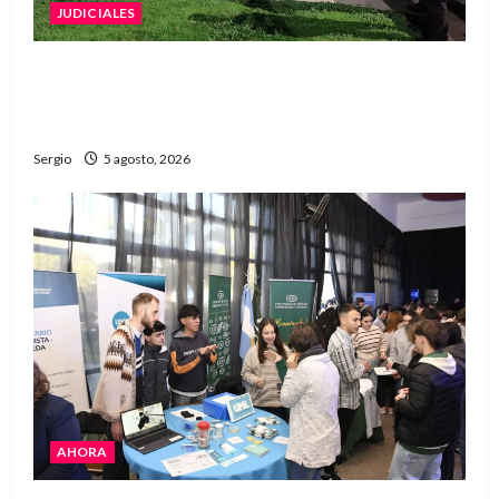
JUDICIALES
La Justicia rechazó la prisión preventiva y
liberó a dos acusados por disparos en
Avellaneda
Sergio
5 agosto, 2026
AHORA