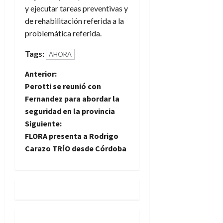
y ejecutar tareas preventivas y
de rehabilitación referida a la
problemática referida.
Tags:
AHORA
N
Anterior:
Perotti se reunió con
a
Fernandez para abordar la
seguridad en la provincia
v
Siguiente:
e
FLORA presenta a Rodrigo
Carazo TRÍO desde Córdoba
g
a
c