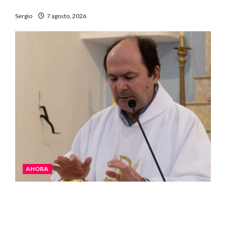
“Estamos muy lejos de este Gobierno”
Sergio
7 agosto, 2026
AHORA
San Cayetano: el Padre Walter Veníca pidió
unidad, trabajo y creatividad frente a las
dificultades