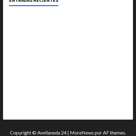
ENTRADAS RECIENTES
El Club La Vertiente prepara su última raviolada del
año con una gran noche de sabores y música
Héctor Cusit: La realidad es insoslayable “Estamos
muy lejos de este Gobierno”
San Cayetano: el Padre Walter Veníca pidió unidad,
trabajo y creatividad frente a las dificultades
El Senado aprobó la ley de inviolabilidad de la
propiedad privada y pasa a Diputados
Media sanción para una reforma que propone
desalojos más rápidos y nuevas reglas para
inquilinos
Copyright © Avellaneda 24
|
MoreNews
por AF themes.