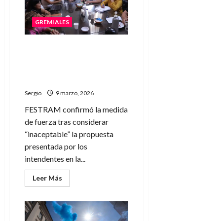
72
horas
tras
GREMIALES
fracasar
la
negociación
salarial
FESTRAM confirmó un paro
de 48 horas tras rechazar la
propuesta salarial de los
intendentes
Sergio
9 marzo, 2026
FESTRAM confirmó la medida
de fuerza tras considerar
“inaceptable” la propuesta
presentada por los
intendentes en la...
Leer
Leer Más
más
acerca
de
FESTRAM
confirmó
un