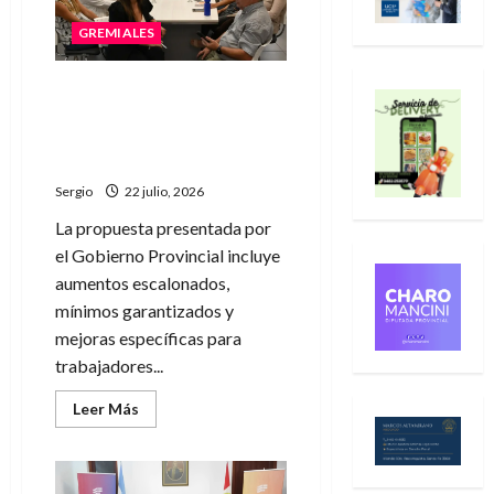
la
oferta
salarial
GREMIALES
del
Gobierno
provincial
Santa Fe ofreció a los
y
anunciaron
profesionales de la salud
medidas
una recomposición salarial
de
protesta
de hasta el 45% anual
Sergio
22 julio, 2026
La propuesta presentada por
el Gobierno Provincial incluye
aumentos escalonados,
mínimos garantizados y
mejoras específicas para
trabajadores...
Leer
Leer Más
más
acerca
de
Santa
Fe