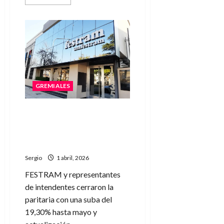
más
acerca
de
Festram
alertó
por
la
reforma
y
cuestionó
el
carácter
GREMIALES
participativo
del
proyecto
provincial
FESTRAM acordó un 19,3%
de aumento y el salario
mínimo superará el millón
en mayo
Sergio
1 abril, 2026
FESTRAM y representantes
de intendentes cerraron la
paritaria con una suba del
19,30% hasta mayo y