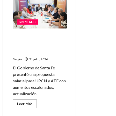
ofreció
a
los
profesionales
de
la
GREMIALES
salud
una
recomposición
salarial
Nueva propuesta salarial
de
para estatales: Santa Fe
hasta
el
ofreció un aumento
45%
acumulado del 10,1%
anual
Sergio
21 julio, 2026
El Gobierno de Santa Fe
presentó una propuesta
salarial para UPCN y ATE con
aumentos escalonados,
actualización...
Leer
Leer Más
más
acerca
de