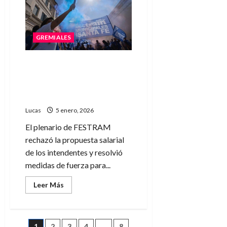
paro
de
48
horas
tras
GREMIALES
rechazar
la
propuesta
salarial
Municipales anunciaron un
de
paro total de 48 horas y
los
intendentes
profundizan el plan de lucha
en toda la provincia
Lucas
5 enero, 2026
El plenario de FESTRAM
rechazó la propuesta salarial
de los intendentes y resolvió
medidas de fuerza para...
Leer
Leer Más
más
acerca
de
Municipales
anunciaron
1
2
3
4
…
8
un