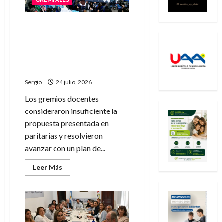
Sadop y Amsafe rechazaron
la oferta salarial del
Gobierno provincial y
anunciaron medidas de
protesta
Sergio
24 julio, 2026
Los gremios docentes
consideraron insuficiente la
propuesta presentada en
paritarias y resolvieron
avanzar con un plan de...
Leer
Leer Más
más
acerca
de
Sadop
y
Amsafe
rechazaron