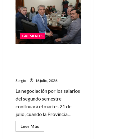
Nueva
propuesta
salarial
para
estatales:
Santa
Fe
ofreció
GREMIALES
un
aumento
acumulado
del
El Gobierno provincial y los
10,1%
gremios estatales pasaron
a cuarto intermedio en la
paritaria
Sergio
16 julio, 2026
La negociación por los salarios
del segundo semestre
continuará el martes 21 de
julio, cuando la Provincia...
Leer
Leer Más
más
acerca
de