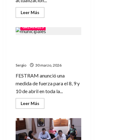
actualización...
Leer
Leer Más
más
acerca
de
GREMIALES
FESTRAM
acordó
un
Municipales van al paro por
19,3%
de
72 horas tras fracasar la
aumento
y
negociación salarial
el
salario
Sergio
30 marzo, 2026
mínimo
superará
FESTRAM anunció una
el
millón
medida de fuerza para el 8, 9 y
en
10 de abril en toda la...
mayo
Leer
Leer Más
más
acerca
de
Municipales
van
al
paro
por