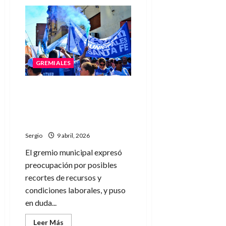
de
El
Gobierno
de
Santa
Fe
retoma
la
paritaria
GREMIALES
con
gremios
estatales,
docentes
Festram alertó por la
y
reforma y cuestionó el
de
salud
carácter participativo del
proyecto provincial
Sergio
9 abril, 2026
El gremio municipal expresó
preocupación por posibles
recortes de recursos y
condiciones laborales, y puso
en duda...
Leer
Leer Más